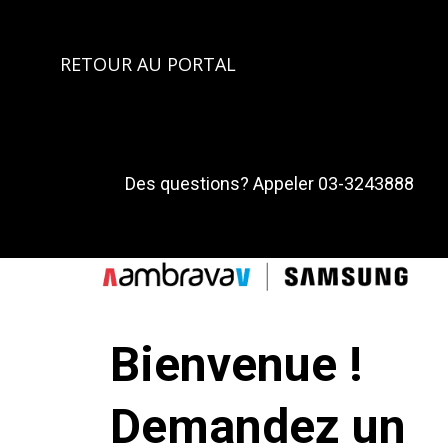
Add Subtext text. Click "Edit Text" to update the
RETOUR AU PORTAL
font,
To change and reuse text themes, go to Site Styles.
Add Subtext text. Click "Edit Text" to update the
font, s
Des questions? Appeler 03-3243888
e.
To change and reuse text themes, go to Site Styles.
Bienvenue !
Demandez un